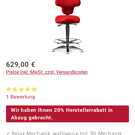
629,00 €
Regulärer Preis:
Preise inkl. MwSt. zzgl. Versandkosten
Durchschnittliche Bewertung von 5 von 5 Sternen
1 Bewertung
Wir haben Ihnen 20% Herstellerrabatt in
Abzug gebracht.
✓ Relax-Mechanik, wahlweise mit 3D-Mechanik