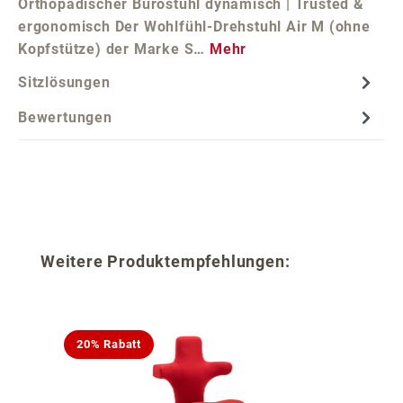
Orthopädischer Bürostuhl dynamisch | Trusted &
ergonomisch Der Wohlfühl-Drehstuhl Air M (ohne
Kopfstütze) der Marke S…
Mehr
Sitzlösungen
Bewertungen
Produktgalerie überspringen
Weitere Produktempfehlungen:
20% Rabatt