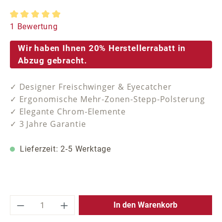
Durchschnittliche Bewertung von 5 von 5 Sternen
1 Bewertung
Wir haben Ihnen 20% Herstellerrabatt in
Abzug gebracht.
✓ Designer Freischwinger & Eyecatcher
✓ Ergonomische Mehr-Zonen-Stepp-Polsterung
✓ Elegante Chrom-Elemente
✓ 3 Jahre Garantie
Lieferzeit: 2-5 Werktage
Produkt Anzahl: Gib den gewünschten Wer
In den Warenkorb