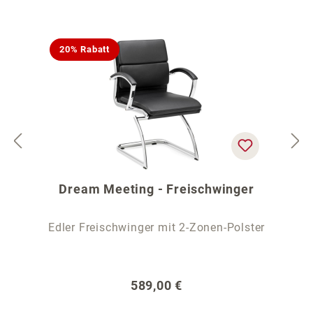
20% Rabatt
Dream Meeting - Freischwinger
Edler Freischwinger mit 2-Zonen-Polster
Regulärer Preis:
589,00 €