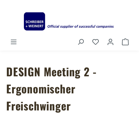
Zum Hauptinhalt springen
Du hast 0 Produ
Ware
DESIGN Meeting 2 -
Ergonomischer
Freischwinger