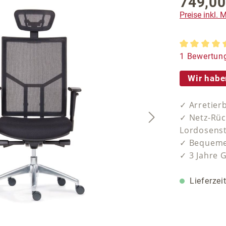
749,00
Regulärer P
Preise inkl.
Durchschnit
1 Bewertun
Wir habe
✓ Arretier
✓ Netz-Rüc
Lordosens
✓ Bequeme
✓ 3 Jahre 
Lieferzei