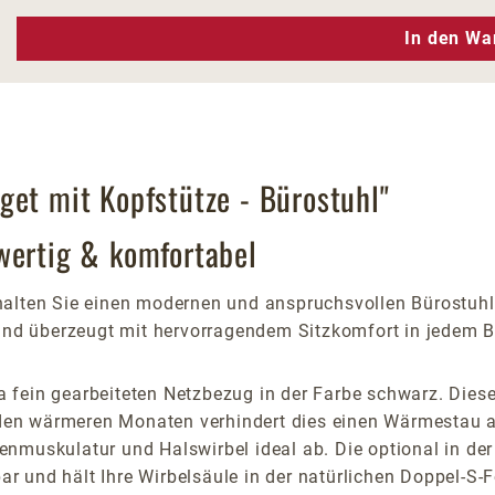
n Wert ein oder benutze die Schaltfläc
In den Wa
get mit Kopfstütze - Bürostuhl"
wertig & komfortabel
halten Sie einen modernen und anspruchsvollen Bürostuh
 und überzeugt mit hervorragendem Sitzkomfort in jedem B
 fein gearbeiteten Netzbezug in der Farbe schwarz. Dies
n den wärmeren Monaten verhindert dies einen Wärmestau 
ackenmuskulatur und Halswirbel ideal ab. Die optional in d
bar und hält Ihre Wirbelsäule in der natürlichen Doppel-S