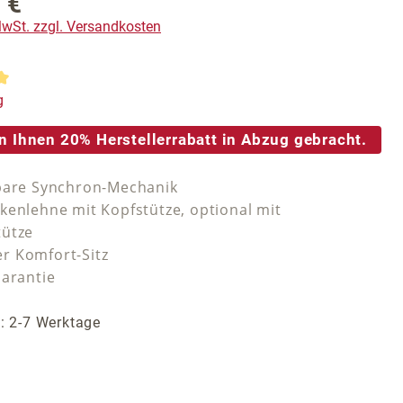
 €
reis:
 MwSt. zzgl. Versandkosten
tliche Bewertung von 5 von 5 Sternen
g
n Ihnen 20% Herstellerrabatt in Abzug gebracht.
bare Synchron-Mechanik
kenlehne mit Kopfstütze, optional mit
tütze
r Komfort-Sitz
Garantie
t: 2-7 Werktage