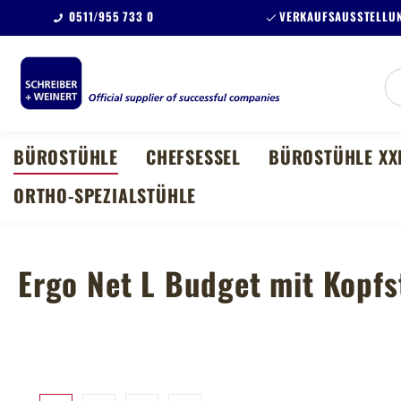
0511/955 733 0
VERKAUFSAUSSTELLUN
m Hauptinhalt springen
Zur Suche springen
Zur Hauptnavigation springen
BÜROSTÜHLE
CHEFSESSEL
BÜROSTÜHLE XX
ORTHO-SPEZIALSTÜHLE
Ergo Net L Budget mit Kopfs