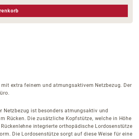
hen um die Anzahl zu erhöhen oder zu r
renkorb
l mit extra feinem und atmungsaktivem Netzbezug. Der
üro.
er Netzbezug ist besonders atmungsaktiv und
am Rücken. Die zusätzliche Kopfstütze, welche in Höhe
er Rückenlehne integrierte orthopädische Lordosenstütze
-Form. Die Lordosenstütze sorgt auf diese Weise für eine