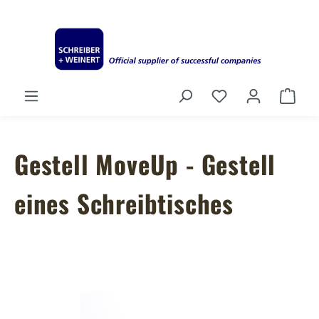
Zum Hauptinhalt springen
Du hast 0 Produ
Ware
Gestell MoveUp - Gestell
eines Schreibtisches
Bildergalerie überspringen