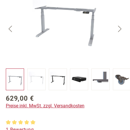
629,00 €
Regulärer Preis:
Preise inkl. MwSt. zzgl. Versandkosten
Durchschnittliche Bewertung von 5 von 5 Sternen
1 Bewertung