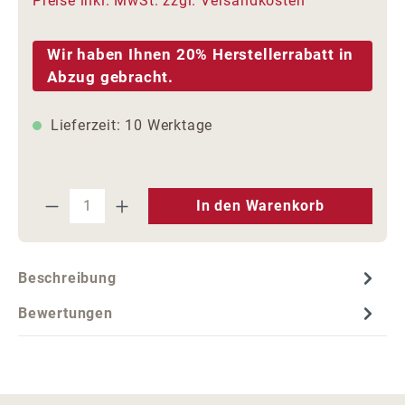
Preise inkl. MwSt. zzgl. Versandkosten
Wir haben Ihnen 20% Herstellerrabatt in
Abzug gebracht.
Lieferzeit: 10 Werktage
Produkt Anzahl: Gib den gewünschten We
In den Warenkorb
Beschreibung
Bewertungen