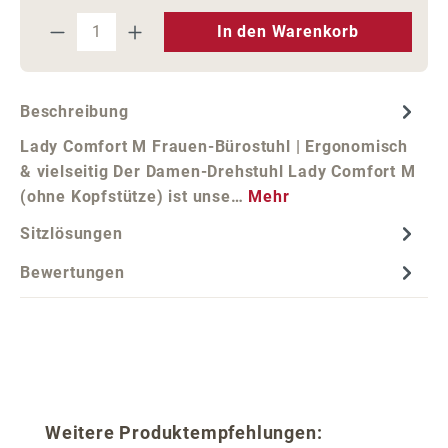
Produkt Anzahl: Gib den gewünschten We
In den Warenkorb
Beschreibung
Lady Comfort M Frauen-Bürostuhl | Ergonomisch
& vielseitig Der Damen-Drehstuhl Lady Comfort M
(ohne Kopfstütze) ist unse…
Mehr
Sitzlösungen
Bewertungen
Produktgalerie überspringen
Weitere Produktempfehlungen: