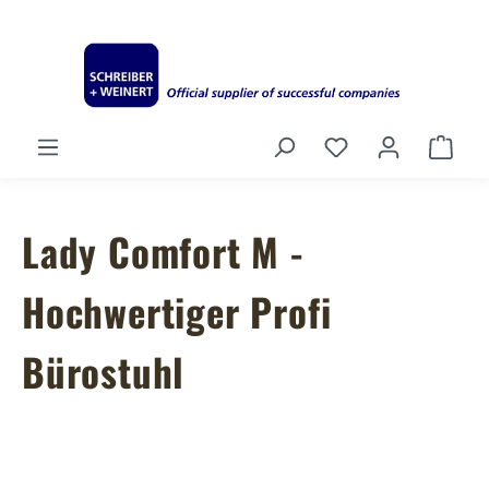
Zum Hauptinhalt springen
Du hast 0 Produ
Ware
Lady Comfort M -
Hochwertiger Profi
Bürostuhl