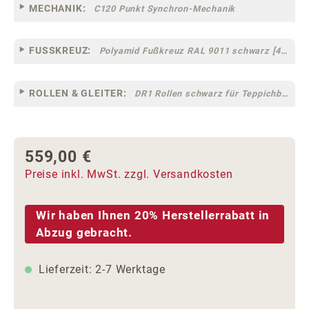
MECHANIK:
C120 Punkt Synchron-Mechanik
FUSSKREUZ:
Polyamid Fußkreuz RAL 9011 schwarz [44]
ROLLEN & GLEITER:
DR1 Rollen schwarz für Teppichböden [10]
559,00 €
Regulärer Preis:
Preise inkl. MwSt. zzgl. Versandkosten
Wir haben Ihnen 20% Herstellerrabatt in
Abzug gebracht.
Lieferzeit: 2-7 Werktage