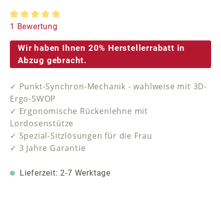
Durchschnittliche Bewertung von 5 von 5 Sternen
1 Bewertung
Wir haben Ihnen 20% Herstellerrabatt in
Abzug gebracht.
✓ Punkt-Synchron-Mechanik - wahlweise mit 3D-
Ergo-SWOP
✓ Ergonomische Rückenlehne mit
Lordosenstütze
✓ Spezial-Sitzlösungen für die Frau
✓ 3 Jahre Garantie
Lieferzeit: 2-7 Werktage