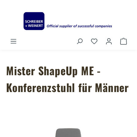
Zum Hauptinhalt springen
Du hast 0 Produ
Ware
Mister ShapeUp ME -
Konferenzstuhl für Männer
Bildergalerie überspringen