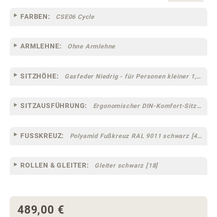
FARBEN:
CSE06 Cycle
ARMLEHNE:
Ohne Armlehne
SITZHÖHE:
Gasfeder Niedrig - für Personen kleiner 1,60 m
SITZAUSFÜHRUNG:
Ergonomischer DIN-Komfort-Sitz [75]
FUSSKREUZ:
Polyamid Fußkreuz RAL 9011 schwarz [44]
ROLLEN & GLEITER:
Gleiter schwarz [18]
489,00 €
Regulärer Preis: