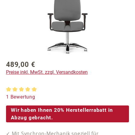
489,00 €
Regulärer Preis:
Preise inkl. MwSt. zzgl. Versandkosten
Durchschnittliche Bewertung von 5 von 5 Sternen
1 Bewertung
Wir haben Ihnen 20% Herstellerrabatt in
Abzug gebracht.
✓ Mit Synchron-Mechanik speziell für